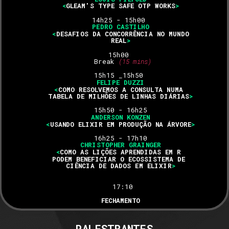
<
GLEAM'S TYPE SAFE OTP WORKS
>
14h25 - 15h00 
PEDRO CASTILHO
<
DESAFIOS DA CONCORRÊNCIA NO MUNDO
REAL
>
15h00 
 Break 
(15 mins)
15h15 _15h50 
FELIPE DUZZI
<
COMO RESOLVEMOS A CONSULTA NUMA 
TABELA DE MILHÕES DE LINHAS DIÁRIAS
>
15h50 - 16h25
ANDERSON KONZEN
<
USANDO ELIXIR EM PRODUÇÃO NA ÁRVORE
>
16h25 - 17h10
CHRISTOPHER GRAINGER
<
COMO AS LIÇÕES APRENDIDAS EM R 
PODEM BENEFICIAR O ECOSSISTEMA DE 
CIÊNCIA DE DADOS EM ELIXIR
>
 17:10
FECHAMENTO
PALESTRANTES