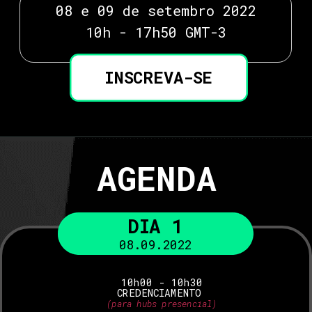
08 e 09 de setembro 2022
10h - 17h50 GMT-3
INSCREVA-SE
AGENDA
DIA 1
08.09.2022
10h00 - 10h30
CREDENCIAMENTO 
(para 
hu
bs 
pres
encial)